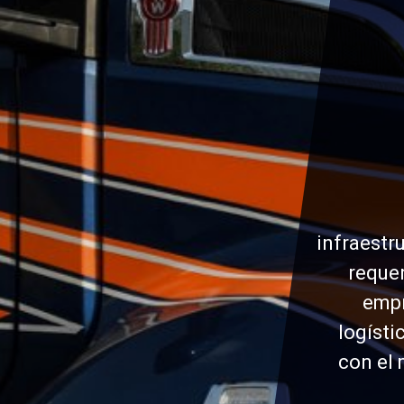
infraestr
requer
empr
logísti
con el 