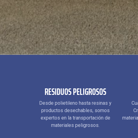
RESIDUOS PELIGROSOS
Desde polietileno hasta resinas y
Cu
productos desechables, somos
Cr
expertos en la transportación de
materi
materiales peligrosos.